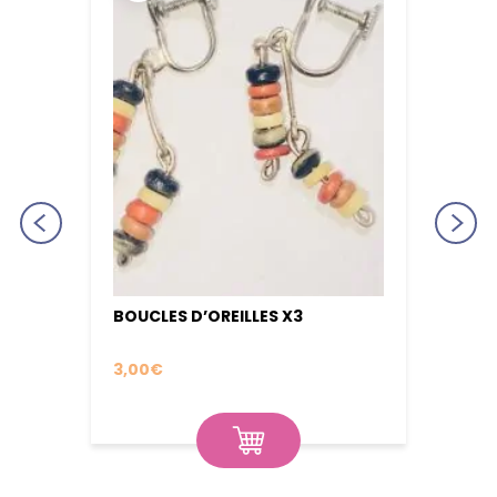
LE 40
BOUCLES D’OREILLES X3
BOUCL
3,00
€
3,00