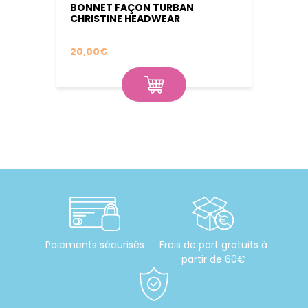
S
BONNET FAÇON TURBAN
BONN
CHRISTINE HEADWEAR
HEAD
20,00
€
25,00
Paiements sécurisés
Frais de port gratuits à
partir de 60€