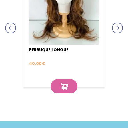
PERRUQUE LONGUE
PERRU
INTE
40,00
€
50,0