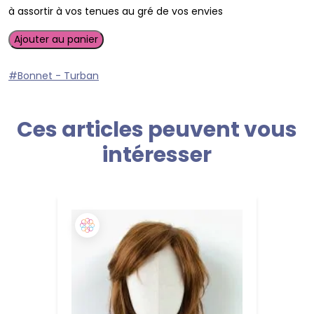
à assortir à vos tenues au gré de vos envies
quantité
Ajouter au panier
de
Bonnet
#Bonnet - Turban
noir
simple
Ces articles peuvent vous
intéresser