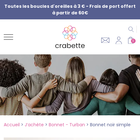
Toutes les boucles d'oreilles à 3 € - Frais de port offert
à partir de 60€
R
0
Accueil
>
J’achète
>
Bonnet - Turban
>
Bonnet noir simple