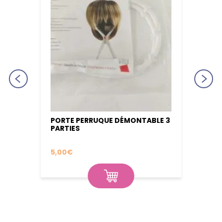
PORTE PERRUQUE DÉMONTABLE 3
PERRU
PARTIES
INTE
5,00
€
50,0