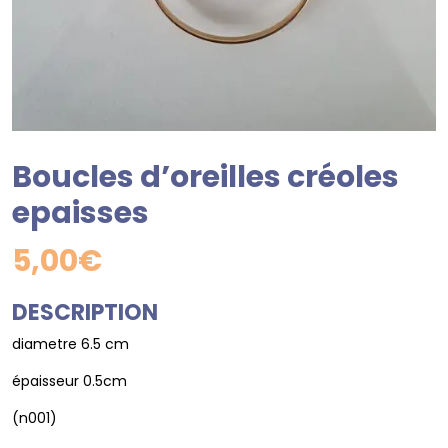
Boucles d’oreilles créoles
epaisses
5,00
€
DESCRIPTION
diametre 6.5 cm
épaisseur 0.5cm
(n001)