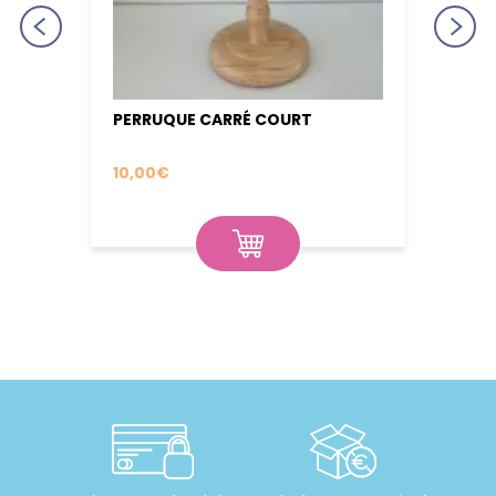
LE
PERRUQUE CARRÉ COURT
BOUCL
10,00
€
3,00