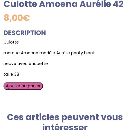
Culotte Amoena Aurélie 42
8,00
€
DESCRIPTION
Culotte
marque Amoena modèle Aurélie panty black
neuve avec étiquette
taille 38
quantité
Ajouter au panier
de
Culotte
Amoena
Aurélie
Ces articles peuvent vous
42
intéresser