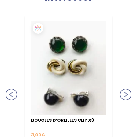
BOUCLES D’OREILLES CLIP X3
PROT
ESSEN
3,00
€