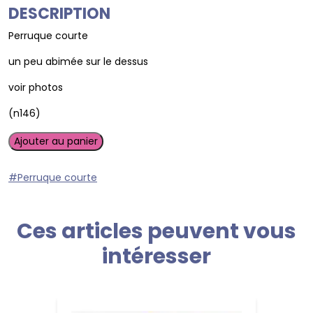
DESCRIPTION
Perruque courte
un peu abimée sur le dessus
voir photos
(n146)
quantité
Ajouter au panier
de
Perruque
#Perruque courte
courte
Ces articles peuvent vous
intéresser