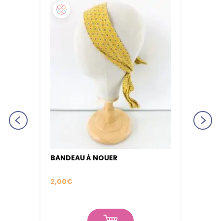
BANDEAU À NOUER
BONN
RT
2,00
€
12,00