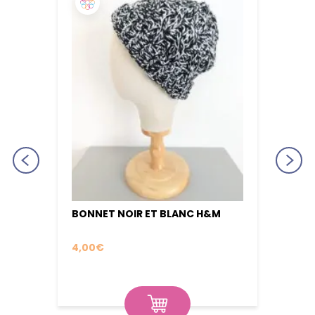
BONNET NOIR ET BLANC H&M
BONN
BONN
4,00
€
17,00