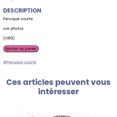
DESCRIPTION
Perruque courte
voir photos
(n169)
quantité
Ajouter au panier
de
Perruque
#Perruque courte
courte
Ellen
Wille
Ces articles peuvent vous
intéresser